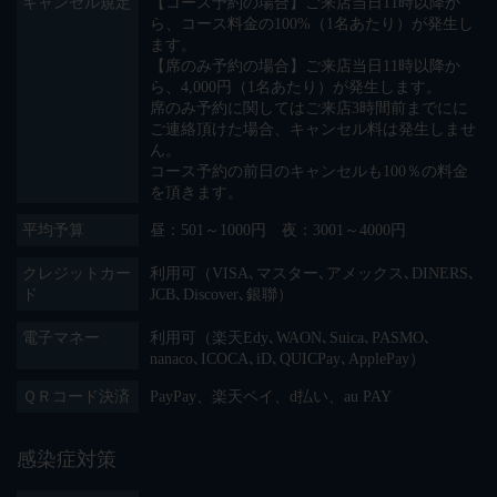
キャンセル規定
【コース予約の場合】ご来店当日11時以降か
ら、コース料金の100%（1名あたり）が発生し
ます。
【席のみ予約の場合】ご来店当日11時以降か
ら、4,000円（1名あたり）が発生します。
席のみ予約に関してはご来店3時間前までにに
ご連絡頂けた場合、キャンセル料は発生しませ
ん。
コース予約の前日のキャンセルも100％の料金
を頂きます。
平均予算
昼：501～1000円 夜：3001～4000円
クレジットカー
利用可（VISA､マスター､アメックス､DINERS､
ド
JCB､Discover､銀聯）
電子マネー
利用可（楽天Edy､WAON､Suica､PASMO､
nanaco､ICOCA､iD､QUICPay､ApplePay）
ＱＲコード決済
PayPay、楽天ペイ、d払い、au PAY
感染症対策