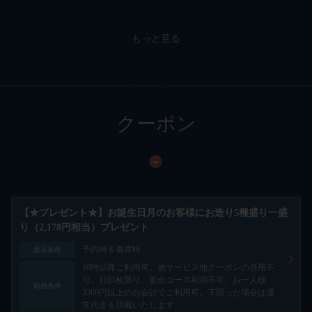
もっと見る
クーポン
【★プレゼント★】お誕生日月のお客様にお造り5種盛り一盛
り（2,178円相当）プレゼント
予約時＆着席時
提示条件
16時以降ご利用可。他サービス他クーポンの併用不
可。1回1枚限り。宴会コース利用不可。お一人様
利用条件
3300円以上のお会計でご利用可。下回った場合は通
常代金を頂戴いたします。