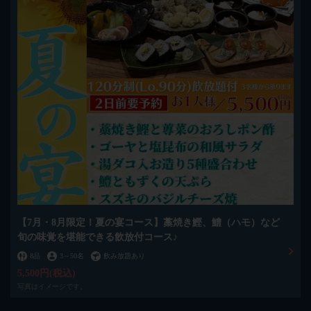
【7月・8月限定！夏の宴コース】藁焼き鰹、鱧（ハモ）など
旬の味覚を堪能できる飲放付コース♪
8品
3
～
50名
飲み放題あり
5,500円
(税込)
写真はイメージです。