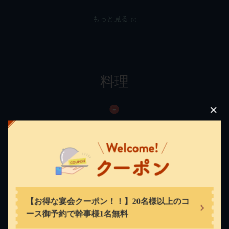
もっと見る
(7)
料理
この店舗情報をシェアする
江坂海鮮食堂 はなれ おーうえすと
大阪府吹田市江坂町１‐22-10第一梓ビル1-F号
本日のオススメ手書きメニュー（ある日の
https://kaisenshokudou-esaka-hanare.owst.jp/
一例）
お店情報をコピー
【お得な宴会クーポン！！】20名様以上のコ
ース御予約で幹事様1名無料