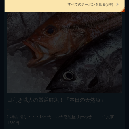
すべてのクーポンを見る
(2件)
閉じる
目利き職人の厳選鮮魚！「本日の天然魚」
‐
◯単品造り・・・1580円～◯天然魚盛り合わせ・・・1人前
1580円～