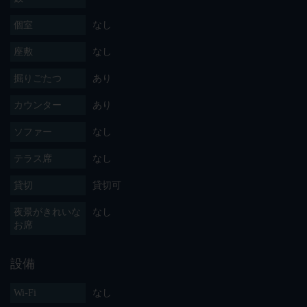
個室
なし
座敷
なし
掘りごたつ
あり
カウンター
あり
ソファー
なし
テラス席
なし
貸切
貸切可
夜景がきれいな
なし
お席
設備
Wi-Fi
なし