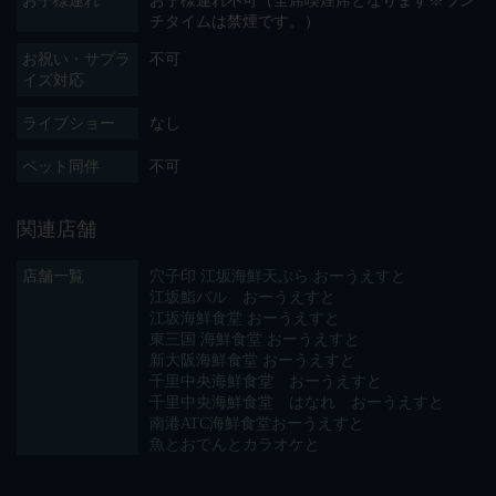
お子様連れ
お子様連れ不可（全席喫煙席となります※ラン
チタイムは禁煙です。）
お祝い・サプラ
不可
イズ対応
ライブショー
なし
ペット同伴
不可
関連店舗
店舗一覧
穴子印 江坂海鮮天ぷら おーうえすと
江坂鮨バル おーうえすと
江坂海鮮食堂 おーうえすと
東三国 海鮮食堂 おーうえすと
新大阪海鮮食堂 おーうえすと
千里中央海鮮食堂 おーうえすと
千里中央海鮮食堂 はなれ おーうえすと
南港ATC海鮮食堂おーうえすと
魚とおでんとカラオケと