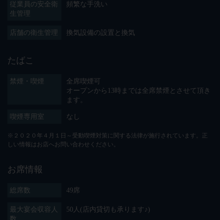
従業員の安全衛
頻繁な手洗い
生管理
店舗の衛生管理
換気設備の設置と換気
たばこ
禁煙・喫煙
全席喫煙可
オープンから13時までは全席禁煙とさせて頂き
ます。
喫煙専用室
なし
※２０２０年４月１日～受動喫煙対策に関する法律が施行されています。正
しい情報はお店へお問い合わせください。
お席情報
総席数
49席
最大宴会収容人
50人(店内貸切も承ります♪)
数