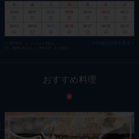
木
金
土
日
月
火
水
08/06
08/07
08/08
08/09
08/10
08/11
08/12
◎
◎
◎
◎
◎
◎
◎
08/13
08/14
08/15
08/16
08/17
08/18
08/19
◎
◎
◎
◎
◎
◎
◎
その他の日付を見る
◎
即予約可
□
リクエスト予約可
TEL
要問い合わせ
×
予約不可
休
定休日
おすすめ料理