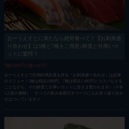
おーうえすとに来たなら絶対食べて！【お刺身盛
り合わせ】は5種と7種をご用意♪鮮度と分厚いカ
ットに驚愕？
5種1089円/7種1485円
おーうえすとで圧倒的満足度を誇る『お刺身盛り合わせ』は必食
のメニュー！5種は税込1089円、7種は税込1,485円とコスパもさる
ことながら、その鮮度と分厚いカットに皆さま驚かれます♪（※各
1人前の価格） すべての飲み放題付きコースにもお造り盛り合わ
せはついています☆