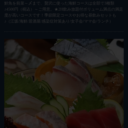
鮮魚を前菜～〆まで、贅沢に使った海鮮コースは全部で3種類
♪4500円（税込）～ご用意。★2H飲み放題付ボリューム満点の満足
度が高いコースです！季節限定コースやお得な昼飲みセットも
♪（江坂/海鮮/居酒屋/感染症対策あり/女子会/ママ会/ランチ）